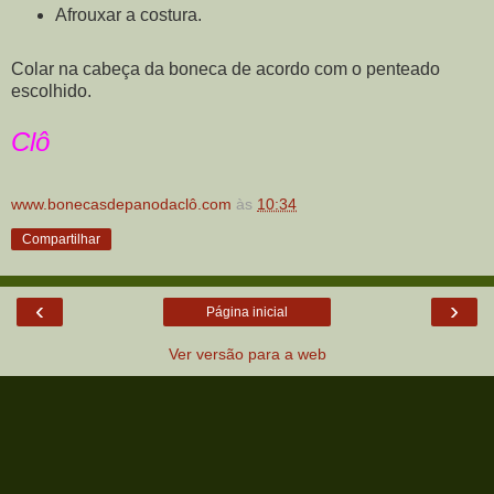
Afrouxar a costura.
Colar na cabeça da boneca de acordo com o penteado
escolhido.
Clô
www.bonecasdepanodaclô.com
às
10:34
Compartilhar
‹
›
Página inicial
Ver versão para a web