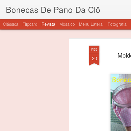
Bonecas De Pano Da Clô
Clássica
Flipcard
Revista
Mosaico
Menu Lateral
Fotografia
FEB
Mold
20