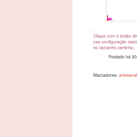
w
w
.
w
Clique com o botão di
nas configuração esco
ww
D
no tamanho certinho.
_
Postado há
20
Cl
M
Marcadores:
artesana
A
w
w
w
_
N
V
ww