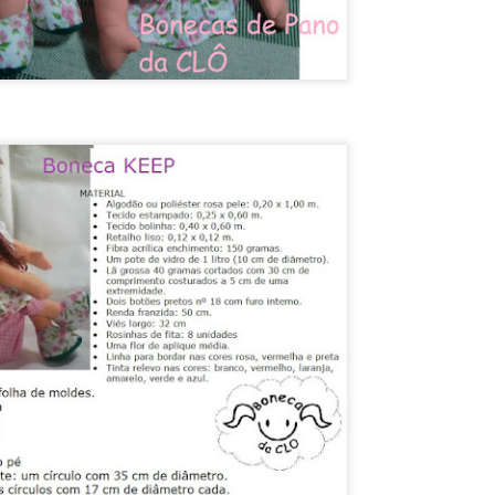
__________________________
www.facebook.com/BonecaDePanoDaClo
www.instagram.com/bonecasdaclo
www.pinterest.com/claudetebrito94
www.tiktok.com/@claudetebrito52
www.enjoei.com.br/@lilithb377-l
https://youtube.com/@bonecadaclo
__________________________
Claudete Brito
Artesã