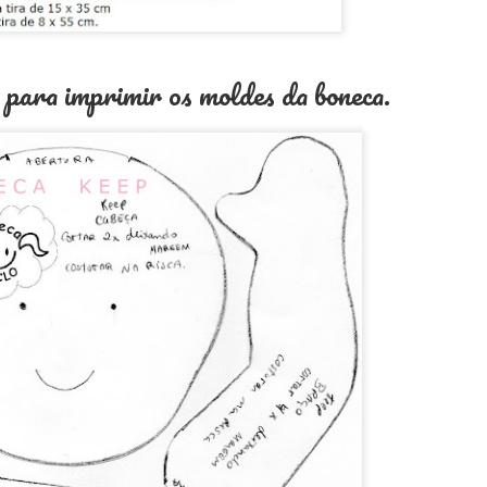
para imprimir os moldes da boneca.
Moldes Kika de Época
Moldes boneca Mia
MAR
OCT
5
29
Clotilda
KIKA DE ÉPOCA
Mia Clotilda
Vamos fazer
Clique para imprimir os moldes:
Veja o material
Lista de Material:
Clique para imprimir os moldes:
Veja os passo a passo:
Moldes da calça jeans da boneca Ana
EP
Veja o passo a passo
7
.
Corpo:
_________________________
ique aqui para imprimir os moldes.
Roupas de baixo:
Me acompanhe nas redes sociais: