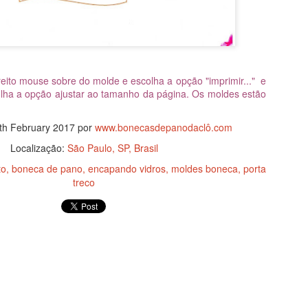
ww.facebook.com/BonecasDePanoDaClo
ww.instagram.com/bonecasdaclo
ww.pinterest.com/claudetebrito94
reito mouse sobre do molde e escolha a opção "imprimir..." e
lha a opção ajustar ao tamanho da página. Os moldes estão
w.enjoei.com.br/lilithb377-l
Boneca Beca - releitura de Natal
EC
17
_________________________
Clica AQUI para fazer o download dos moldes
th February 2017
por
www.bonecasdepanodaclô.com
audete Brito
e acompanhe nas redes sociais:
Localização:
São Paulo, SP, Brasil
to
boneca de pano
encapando vidros
moldes boneca
porta
rtesã
ww.facebook.com/BonecasDePanoDaClo
treco
ww.instagram.com/bonecasdaclo
ww.pinterest.com/claudetebrito94
_________________________
Boneca de pano Dora
OV
5
endas:
Clique AQUI para imprimir os moldes.
w.enjoei.com.br/lilithb377-l