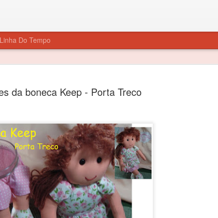
Linha Do Tempo
es da boneca Keep - Porta Treco
Boneca Silvia Suzete Moldes
JUL
7
Boneca Silvia Suzete..Clique no molde para imprimir
Material
Veja a aula:
Me acompanhe nas redes sociais: