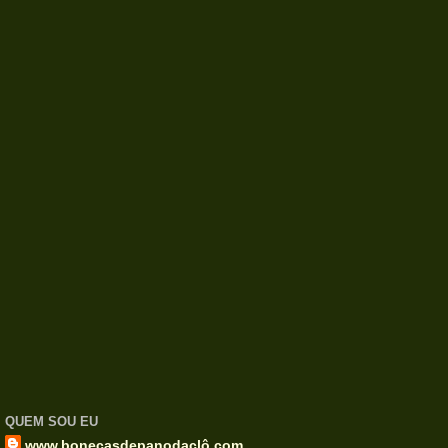
QUEM SOU EU
www.bonecasdepanodaclô.com