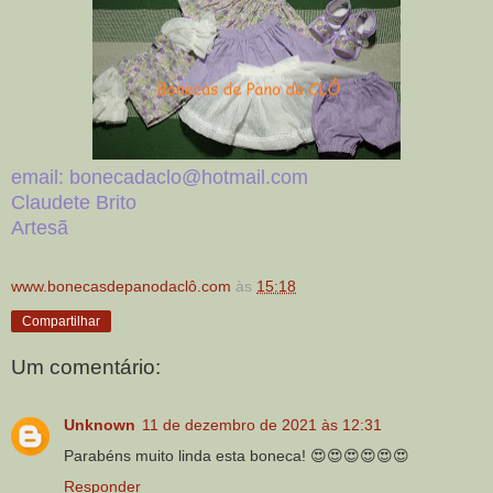
email: bonecadaclo@hotmail.com
Claudete Brito
Artesã
www.bonecasdepanodaclô.com
às
15:18
Compartilhar
Um comentário:
Unknown
11 de dezembro de 2021 às 12:31
Parabéns muito linda esta boneca! 😍😍😍😍😍😍
Responder