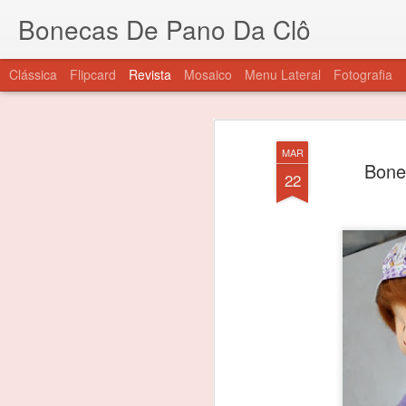
Bonecas De Pano Da Clô
Clássica
Flipcard
Revista
Mosaico
Menu Lateral
Fotografia
MAR
Bone
22