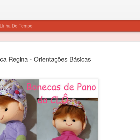
Linha Do Tempo
ca Regina - Orientações Básicas
Boneca Silvia Suzete Moldes
JUL
7
Boneca Silvia Suzete..Clique no molde para imprimir
Material
Veja a aula:
Me acompanhe nas redes sociais: