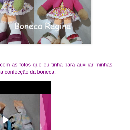
__________________________
www.facebook.com/BonecaDePanoDaClo
www.instagram.com/bonecasdaclo
www.pinterest.com/claudetebrito94
www.tiktok.com/@claudetebrito52
www.enjoei.com.br/@lilithb377-l
com as fotos que eu tinha para auxiliar minhas
https://youtube.com/@bonecadaclo
 a confecção da boneca.
__________________________
Claudete Brito
Artesã