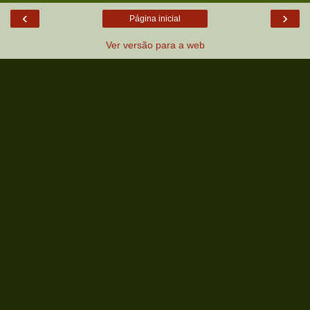
‹
›
Página inicial
Ver versão para a web