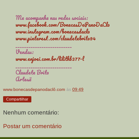
Me acompanhe nas redes sociais:
www.facebook.com/BonecasDePanoDaClo
www.instagram.com/bonecasdaclo
www.pinterest.com/claudetebrito94
__________________________
Vendas:
www.enjoei.com.br/lilithb377-l
__________________________
Claudete Brito
Artesã
www.bonecasdepanodaclô.com
às
09:49
Compartilhar
Nenhum comentário:
Postar um comentário